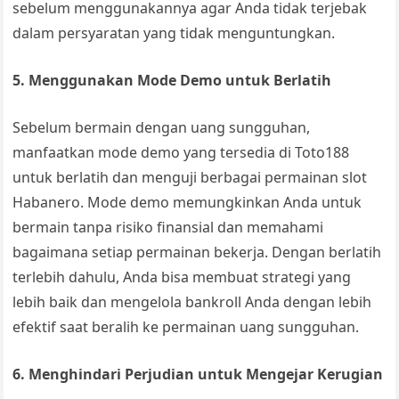
sebelum menggunakannya agar Anda tidak terjebak
dalam persyaratan yang tidak menguntungkan.
5. Menggunakan Mode Demo untuk Berlatih
Sebelum bermain dengan uang sungguhan,
manfaatkan mode demo yang tersedia di Toto188
untuk berlatih dan menguji berbagai permainan slot
Habanero. Mode demo memungkinkan Anda untuk
bermain tanpa risiko finansial dan memahami
bagaimana setiap permainan bekerja. Dengan berlatih
terlebih dahulu, Anda bisa membuat strategi yang
lebih baik dan mengelola bankroll Anda dengan lebih
efektif saat beralih ke permainan uang sungguhan.
6. Menghindari Perjudian untuk Mengejar Kerugian