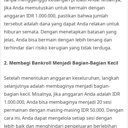
jika Anda memutuskan untuk bermain dengan
anggaran IDR 1.000.000, pastikan bahwa jumlah
tersebut adalah dana yang dapat Anda relakan untuk
hiburan semata. Dengan menetapkan batasan yang
jelas, Anda bisa bermain dengan lebih tenang dan
terhindar dari risiko kerugian yang tidak terduga.
2. Membagi Bankroll Menjadi Bagian-Bagian Kecil
Setelah menentukan anggaran keseluruhan, langkah
selanjutnya adalah membaginya menjadi bagian-
bagian kecil. Misalnya, jika anggaran Anda adalah IDR
1.000.000, Anda bisa membaginya menjadi 20 sesi
permainan dengan masing-masing IDR 50.000. Dengan
cara ini, Anda dapat mengelola setiap sesi dengan
lebih baik dan menghindari pengeluaran berlebihan