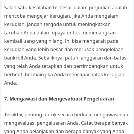
Salah satu kesalahan terbesar dalam perjudian adalah
mencoba mengejar kerugian. Jika Anda mengalami
kerugian, jangan tergoda untuk meningkatkan
taruhan Anda dalam upaya untuk memenangkan
kembali uang yang hilang. Ini bisa mengarah pada
kerugian yang lebih besar dan merusak pengelolaan
bankroll Anda. Sebaliknya, patuhi anggaran dan batas
yang telah Anda tetapkan dan pertimbangkan untuk
berhenti bermain jika Anda mencapai batas kerugian
Anda.
7. Mengawasi dan Mengevaluasi Pengeluaran
Terakhir, penting untuk secara berkala mengawasi dan
mengevaluasi pengeluaran Anda. Catat berapa banyak
yang Anda belanjakan dan berapa banyak yang Anda