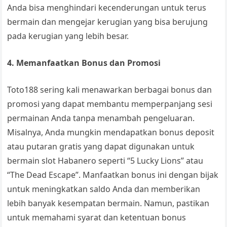
Anda bisa menghindari kecenderungan untuk terus
bermain dan mengejar kerugian yang bisa berujung
pada kerugian yang lebih besar.
4. Memanfaatkan Bonus dan Promosi
Toto188 sering kali menawarkan berbagai bonus dan
promosi yang dapat membantu memperpanjang sesi
permainan Anda tanpa menambah pengeluaran.
Misalnya, Anda mungkin mendapatkan bonus deposit
atau putaran gratis yang dapat digunakan untuk
bermain slot Habanero seperti “5 Lucky Lions” atau
“The Dead Escape”. Manfaatkan bonus ini dengan bijak
untuk meningkatkan saldo Anda dan memberikan
lebih banyak kesempatan bermain. Namun, pastikan
untuk memahami syarat dan ketentuan bonus