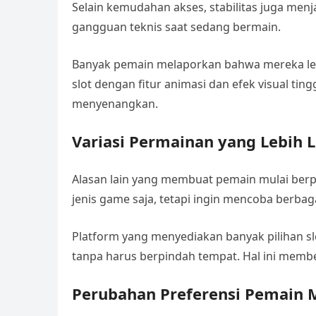
Selain kemudahan akses, stabilitas juga menj
gangguan teknis saat sedang bermain.
Banyak pemain melaporkan bahwa mereka le
slot dengan fitur animasi dan efek visual ti
menyenangkan.
Variasi Permainan yang Lebih 
Alasan lain yang membuat pemain mulai berpi
jenis game saja, tetapi ingin mencoba berba
Platform yang menyediakan banyak pilihan s
tanpa harus berpindah tempat. Hal ini member
Perubahan Preferensi Pemain 