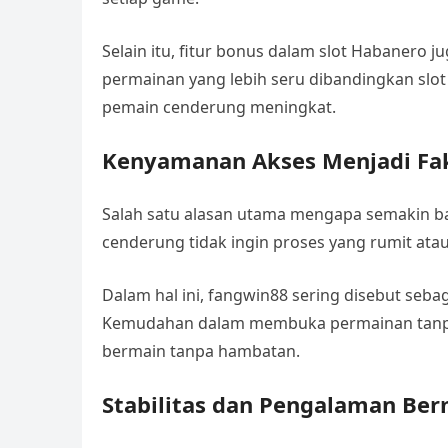
Selain itu, fitur bonus dalam slot Habanero j
permainan yang lebih seru dibandingkan slo
pemain cenderung meningkat.
Kenyamanan Akses Menjadi Fak
Salah satu alasan utama mengapa semakin b
cenderung tidak ingin proses yang rumit atau
Dalam hal ini, fangwin88 sering disebut seb
Kemudahan dalam membuka permainan tanpa b
bermain tanpa hambatan.
Stabilitas dan Pengalaman Ber