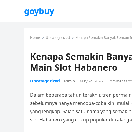
goybuy
Home
Uncategorized
Kenapa Semakin Banyak Pemain In
Kenapa Semakin Banya
Main Slot Habanero
Uncategorized
admin
·
May 24, 2026
·
Comments of
Dalam beberapa tahun terakhir, tren permai
sebelumnya hanya mencoba-coba kini mulai le
yang lengkap. Salah satu nama yang semakin
slot Habanero yang cukup populer di kalanga