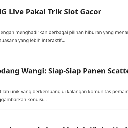
 Live Pakai Trik Slot Gacor
dengan menghadirkan berbagai pilihan hiburan yang menari
suasana yang lebih interaktif…
Sedang Wangi: Siap-Siap Panen Scat
stilah unik yang berkembang di kalangan komunitas pemain.
nggambarkan kondisi…