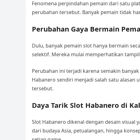
Fenomena perpindahan pemain dari satu platf
perubahan tersebut. Banyak pemain tidak ha
Perubahan Gaya Bermain Pemai
Dulu, banyak pemain slot hanya bermain seca
selektif. Mereka mulai memperhatikan tampila
Perubahan ini terjadi karena semakin banyak
Habanero sendiri menjadi salah satu alasa
tersebut.
Daya Tarik Slot Habanero di K
Slot Habanero dikenal dengan desain visual 
dari budaya Asia, petualangan, hingga konse
setiap game.