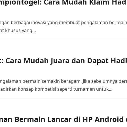
ampiontogel: Cara Mudah Klaim Ha
gan berbagai inovasi yang membuat pengalaman bermain s
ent khusus yang…
: Cara Mudah Juara dan Dapat Had
alaman bermain semakin beragam. Jika sebelumnya permai
ghadirkan konsep kompetisi seperti turnamen untuk…
man Bermain Lancar di HP Android 