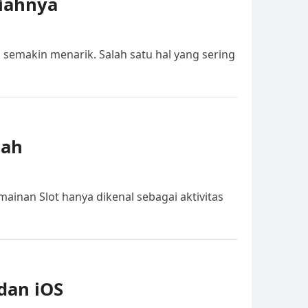
diahnya
emakin menarik. Salah satu hal yang sering
iah
nan Slot hanya dikenal sebagai aktivitas
dan iOS