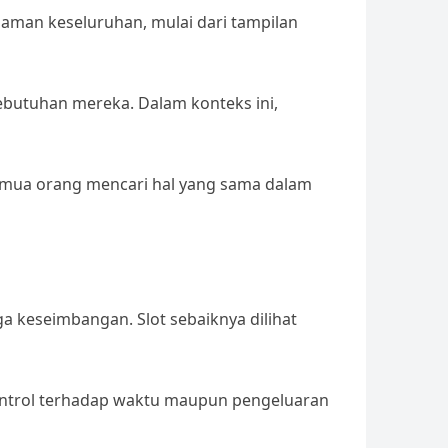
aman keseluruhan, mulai dari tampilan
ebutuhan mereka. Dalam konteks ini,
semua orang mencari hal yang sama dalam
a keseimbangan. Slot sebaiknya dilihat
ontrol terhadap waktu maupun pengeluaran