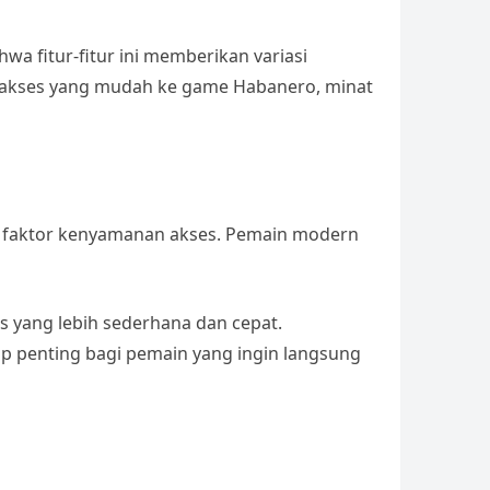
wa fitur-fitur ini memberikan variasi
an akses yang mudah ke game Habanero, minat
h faktor kenyamanan akses. Pemain modern
s yang lebih sederhana dan cepat.
 penting bagi pemain yang ingin langsung