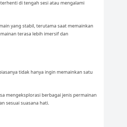
 terhenti di tengah sesi atau mengalami
in yang stabil, terutama saat memainkan
mainan terasa lebih imersif dan
biasanya tidak hanya ingin memainkan satu
isa mengeksplorasi berbagai jenis permainan
an sesuai suasana hati.