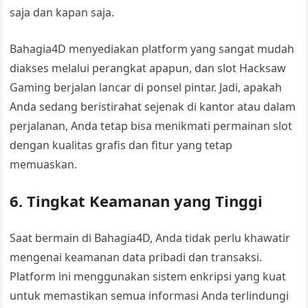
saja dan kapan saja.
Bahagia4D menyediakan platform yang sangat mudah
diakses melalui perangkat apapun, dan slot Hacksaw
Gaming berjalan lancar di ponsel pintar. Jadi, apakah
Anda sedang beristirahat sejenak di kantor atau dalam
perjalanan, Anda tetap bisa menikmati permainan slot
dengan kualitas grafis dan fitur yang tetap
memuaskan.
6. Tingkat Keamanan yang Tinggi
Saat bermain di Bahagia4D, Anda tidak perlu khawatir
mengenai keamanan data pribadi dan transaksi.
Platform ini menggunakan sistem enkripsi yang kuat
untuk memastikan semua informasi Anda terlindungi