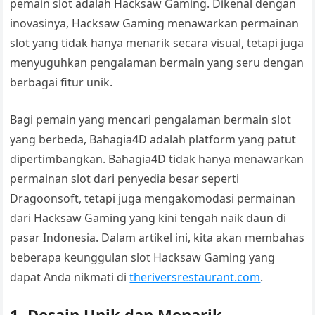
pemain slot adalah Hacksaw Gaming. Dikenal dengan
inovasinya, Hacksaw Gaming menawarkan permainan
slot yang tidak hanya menarik secara visual, tetapi juga
menyuguhkan pengalaman bermain yang seru dengan
berbagai fitur unik.
Bagi pemain yang mencari pengalaman bermain slot
yang berbeda, Bahagia4D adalah platform yang patut
dipertimbangkan. Bahagia4D tidak hanya menawarkan
permainan slot dari penyedia besar seperti
Dragoonsoft, tetapi juga mengakomodasi permainan
dari Hacksaw Gaming yang kini tengah naik daun di
pasar Indonesia. Dalam artikel ini, kita akan membahas
beberapa keunggulan slot Hacksaw Gaming yang
dapat Anda nikmati di
theriversrestaurant.com
.
1. Desain Unik dan Menarik