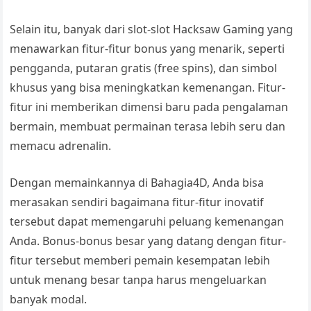
Selain itu, banyak dari slot-slot Hacksaw Gaming yang
menawarkan fitur-fitur bonus yang menarik, seperti
pengganda, putaran gratis (free spins), dan simbol
khusus yang bisa meningkatkan kemenangan. Fitur-
fitur ini memberikan dimensi baru pada pengalaman
bermain, membuat permainan terasa lebih seru dan
memacu adrenalin.
Dengan memainkannya di Bahagia4D, Anda bisa
merasakan sendiri bagaimana fitur-fitur inovatif
tersebut dapat memengaruhi peluang kemenangan
Anda. Bonus-bonus besar yang datang dengan fitur-
fitur tersebut memberi pemain kesempatan lebih
untuk menang besar tanpa harus mengeluarkan
banyak modal.