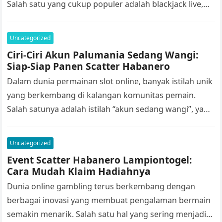
Salah satu yang cukup populer adalah blackjack live,
terutama karena menawarkan suasana yang lebih
interaktif…
Uncategorized
Ciri-Ciri Akun Palumania Sedang Wangi:
Siap-Siap Panen Scatter Habanero
Dalam dunia permainan slot online, banyak istilah unik
yang berkembang di kalangan komunitas pemain.
Salah satunya adalah istilah “akun sedang wangi”, yang
biasanya digunakan untuk menggambarkan kondisi…
Uncategorized
Event Scatter Habanero Lampiontogel:
Cara Mudah Klaim Hadiahnya
Dunia online gambling terus berkembang dengan
berbagai inovasi yang membuat pengalaman bermain
semakin menarik. Salah satu hal yang sering menjadi