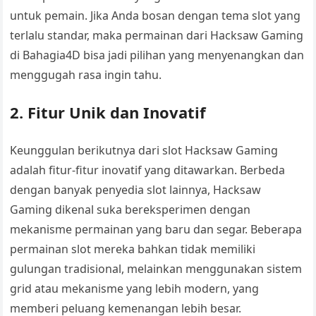
untuk pemain. Jika Anda bosan dengan tema slot yang
terlalu standar, maka permainan dari Hacksaw Gaming
di Bahagia4D bisa jadi pilihan yang menyenangkan dan
menggugah rasa ingin tahu.
2. Fitur Unik dan Inovatif
Keunggulan berikutnya dari slot Hacksaw Gaming
adalah fitur-fitur inovatif yang ditawarkan. Berbeda
dengan banyak penyedia slot lainnya, Hacksaw
Gaming dikenal suka bereksperimen dengan
mekanisme permainan yang baru dan segar. Beberapa
permainan slot mereka bahkan tidak memiliki
gulungan tradisional, melainkan menggunakan sistem
grid atau mekanisme yang lebih modern, yang
memberi peluang kemenangan lebih besar.