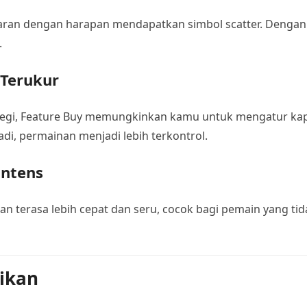
aran dengan harapan mendapatkan simbol scatter. Dengan
.
 Terukur
tegi, Feature Buy memungkinkan kamu untuk mengatur kap
di, permainan menjadi lebih terkontrol.
Intens
 terasa lebih cepat dan seru, cocok bagi pemain yang t
tikan