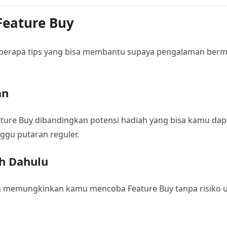
Feature Buy
 beberapa tips yang bisa membantu supaya pengalaman ber
an
ture Buy dibandingkan potensi hadiah yang bisa kamu dapat
ggu putaran reguler.
h Dahulu
memungkinkan kamu mencoba Feature Buy tanpa risiko uan