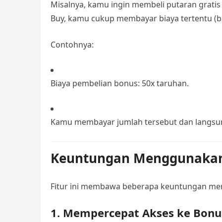
Misalnya, kamu ingin membeli putaran gratis 
Buy, kamu cukup membayar biaya tertentu (b
Contohnya:
Biaya pembelian bonus: 50x taruhan.
Kamu membayar jumlah tersebut dan langsung 
Keuntungan Menggunakan
Fitur ini membawa beberapa keuntungan menar
1. Mempercepat Akses ke Bonu