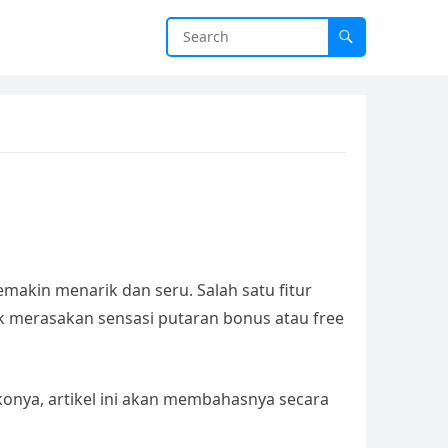
akin menarik dan seru. Salah satu fitur
uk merasakan sensasi putaran bonus atau free
konya, artikel ini akan membahasnya secara