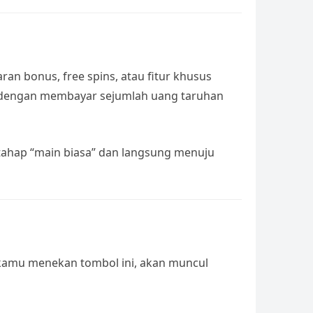
an bonus, free spins, atau fitur khusus
, dengan membayar sejumlah uang taruhan
tahap “main biasa” dan langsung menuju
t kamu menekan tombol ini, akan muncul