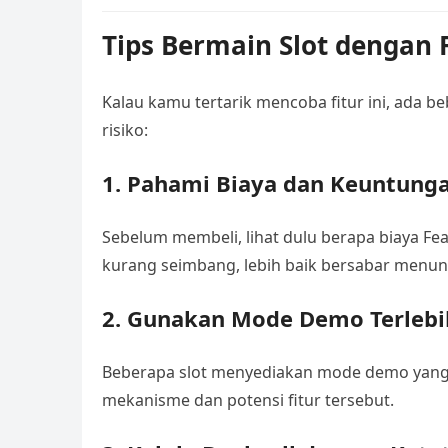
Tips Bermain Slot dengan 
Kalau kamu tertarik mencoba fitur ini, ada
risiko:
1. Pahami Biaya dan Keuntung
Sebelum membeli, lihat dulu berapa biaya Fea
kurang seimbang, lebih baik bersabar menun
2. Gunakan Mode Demo Terlebi
Beberapa slot menyediakan mode demo yang 
mekanisme dan potensi fitur tersebut.