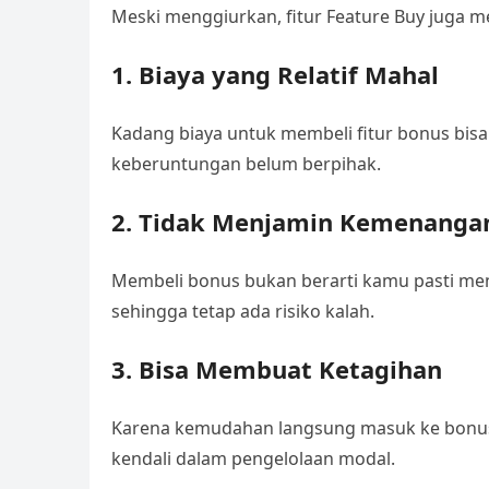
Meski menggiurkan, fitur Feature Buy juga me
1. Biaya yang Relatif Mahal
Kadang biaya untuk membeli fitur bonus bisa s
keberuntungan belum berpihak.
2. Tidak Menjamin Kemenanga
Membeli bonus bukan berarti kamu pasti me
sehingga tetap ada risiko kalah.
3. Bisa Membuat Ketagihan
Karena kemudahan langsung masuk ke bonus,
kendali dalam pengelolaan modal.