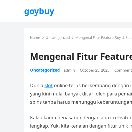
goybuy
Home
Uncategorized
Mengenal Fitur Feature Buy di Slo
Mengenal Fitur Featur
Uncategorized
admin
·
October 25, 2025
·
Comments
Dunia
slot
online terus berkembang dengan i
yang kini mulai banyak dicari oleh para pema
spins tanpa harus menunggu keberuntungan 
Kalau kamu penasaran dengan apa itu Feature
lengkap. Yuk, kita kenalan dengan fitur unik in