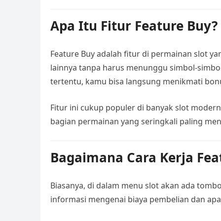
Apa Itu Fitur Feature Buy?
Feature Buy adalah fitur di permainan slot 
lainnya tanpa harus menunggu simbol-simbo
tertentu, kamu bisa langsung menikmati bon
Fitur ini cukup populer di banyak slot mod
bagian permainan yang seringkali paling m
Bagaimana Cara Kerja Fea
Biasanya, di dalam menu slot akan ada tombo
informasi mengenai biaya pembelian dan apa