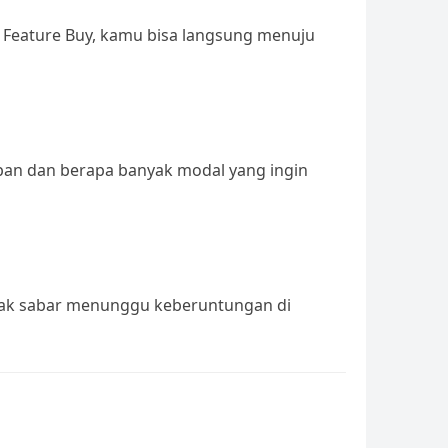
 Feature Buy, kamu bisa langsung menuju
an dan berapa banyak modal yang ingin
idak sabar menunggu keberuntungan di