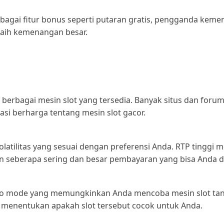
rbagai fitur bonus seperti putaran gratis, pengganda kem
aih kemenangan besar.
 berbagai mesin slot yang tersedia. Banyak situs dan foru
si berharga tentang mesin slot gacor.
 volatilitas yang sesuai dengan preferensi Anda. RTP ting
an seberapa sering dan besar pembayaran yang bisa Anda 
o mode yang memungkinkan Anda mencoba mesin slot tanp
 menentukan apakah slot tersebut cocok untuk Anda.