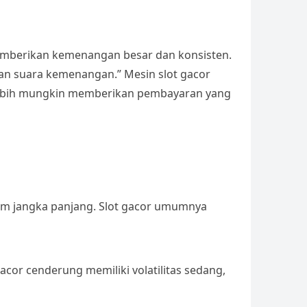
memberikan kemenangan besar dan konsisten.
lkan suara kemenangan.” Mesin slot gacor
a lebih mungkin memberikan pembayaran yang
lam jangka panjang. Slot gacor umumnya
acor cenderung memiliki volatilitas sedang,