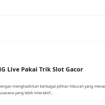
 Live Pakai Trik Slot Gacor
dengan menghadirkan berbagai pilihan hiburan yang menari
suasana yang lebih interaktif…