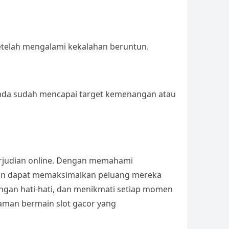
etelah mengalami kekalahan beruntun.
 Anda sudah mencapai target kemenangan atau
rjudian online. Dengan memahami
emain dapat memaksimalkan peluang mereka
ngan hati-hati, dan menikmati setiap momen
aman bermain slot gacor yang