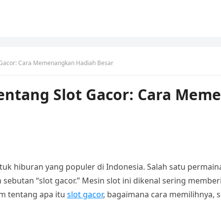
t Gacor: Cara Memenangkan Hadiah Besar
entang Slot Gacor: Cara Mem
ntuk hiburan yang populer di Indonesia. Salah satu permain
 sebutan “slot gacor.” Mesin slot ini dikenal sering mem
am tentang apa itu
slot gacor
, bagaimana cara memilihnya, 