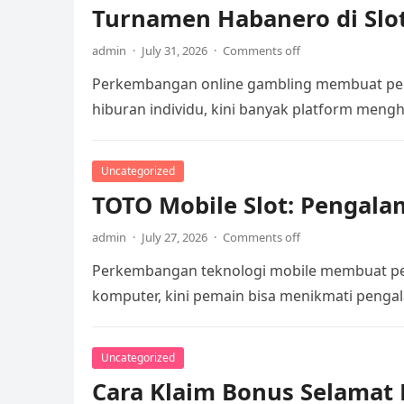
Turnamen Habanero di Slot
admin
·
July 31, 2026
·
Comments off
Perkembangan online gambling membuat peng
hiburan individu, kini banyak platform men
Uncategorized
TOTO Mobile Slot: Pengala
admin
·
July 27, 2026
·
Comments off
Perkembangan teknologi mobile membuat perm
komputer, kini pemain bisa menikmati peng
Uncategorized
Cara Klaim Bonus Selamat