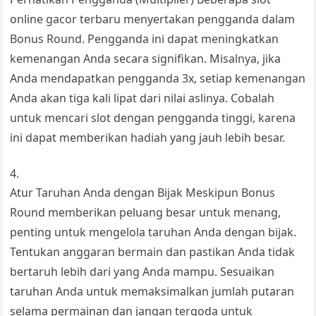
online gacor terbaru menyertakan pengganda dalam
Bonus Round. Pengganda ini dapat meningkatkan
kemenangan Anda secara signifikan. Misalnya, jika
Anda mendapatkan pengganda 3x, setiap kemenangan
Anda akan tiga kali lipat dari nilai aslinya. Cobalah
untuk mencari slot dengan pengganda tinggi, karena
ini dapat memberikan hadiah yang jauh lebih besar.
Atur Taruhan Anda dengan Bijak Meskipun Bonus
Round memberikan peluang besar untuk menang,
penting untuk mengelola taruhan Anda dengan bijak.
Tentukan anggaran bermain dan pastikan Anda tidak
bertaruh lebih dari yang Anda mampu. Sesuaikan
taruhan Anda untuk memaksimalkan jumlah putaran
selama permainan dan jangan tergoda untuk