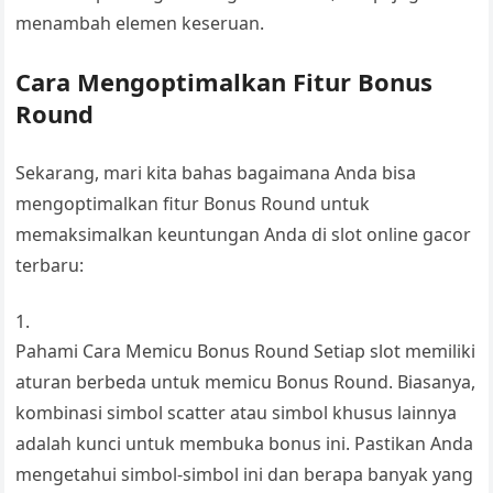
menambah elemen keseruan.
Cara Mengoptimalkan Fitur Bonus
Round
Sekarang, mari kita bahas bagaimana Anda bisa
mengoptimalkan fitur Bonus Round untuk
memaksimalkan keuntungan Anda di slot online gacor
terbaru:
Pahami Cara Memicu Bonus Round Setiap slot memiliki
aturan berbeda untuk memicu Bonus Round. Biasanya,
kombinasi simbol scatter atau simbol khusus lainnya
adalah kunci untuk membuka bonus ini. Pastikan Anda
mengetahui simbol-simbol ini dan berapa banyak yang