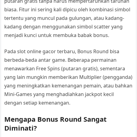
putaran gratis tanpa harus mempertaruhkan taruhan
biasa. Fitur ini sering kali dipicu oleh kombinasi simbol
tertentu yang muncul pada gulungan, atau kadang-
kadang dengan menggunakan simbol scatter yang
menjadi kunci untuk membuka babak bonus.
Pada slot online gacor terbaru, Bonus Round bisa
berbeda-beda antar game. Beberapa permainan
menawarkan Free Spins (putaran gratis), sementara
yang lain mungkin memberikan Multiplier (pengganda)
yang meningkatkan kemenangan pemain, atau bahkan
Mini-Games yang menghadiahkan jackpot kecil
dengan setiap kemenangan.
Mengapa Bonus Round Sangat
Diminati?