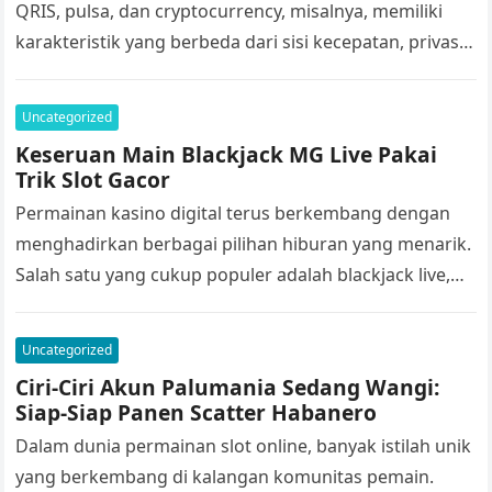
QRIS, pulsa, dan cryptocurrency, misalnya, memiliki
karakteristik yang berbeda dari sisi kecepatan, privasi,
biaya, serta kemudahan pelacakan transaksi. Dalam
konteks CERI123…
Uncategorized
Keseruan Main Blackjack MG Live Pakai
Trik Slot Gacor
Permainan kasino digital terus berkembang dengan
menghadirkan berbagai pilihan hiburan yang menarik.
Salah satu yang cukup populer adalah blackjack live,
terutama karena menawarkan suasana yang lebih
interaktif…
Uncategorized
Ciri-Ciri Akun Palumania Sedang Wangi:
Siap-Siap Panen Scatter Habanero
Dalam dunia permainan slot online, banyak istilah unik
yang berkembang di kalangan komunitas pemain.