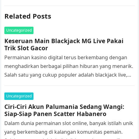
Related Posts
Uncategorized
Keseruan Main Blackjack MG Live Pakai
Trik Slot Gacor
Permainan kasino digital terus berkembang dengan
menghadirkan berbagai pilihan hiburan yang menarik.
Salah satu yang cukup populer adalah blackjack live,
terutama karena menawarkan suasana yang lebih
interaktif…
Uncategorized
Ciri-Ciri Akun Palumania Sedang Wangi:
Siap-Siap Panen Scatter Habanero
Dalam dunia permainan slot online, banyak istilah unik
yang berkembang di kalangan komunitas pemain.