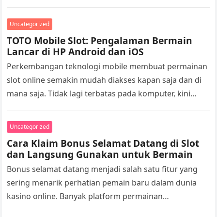
aktivitas hiburan individu, kini banyak platform
menghadirkan konsep kompetisi seperti turnamen
Uncategorized
untuk…
TOTO Mobile Slot: Pengalaman Bermain
Lancar di HP Android dan iOS
Perkembangan teknologi mobile membuat permainan
slot online semakin mudah diakses kapan saja dan di
mana saja. Tidak lagi terbatas pada komputer, kini
pemain bisa menikmati pengalaman bermain…
Uncategorized
Cara Klaim Bonus Selamat Datang di Slot
dan Langsung Gunakan untuk Bermain
Bonus selamat datang menjadi salah satu fitur yang
sering menarik perhatian pemain baru dalam dunia
kasino online. Banyak platform permainan
menawarkan bonus awal sebagai bentuk pengenalan