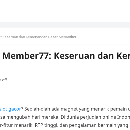
7: Keseruan dan Kemenangan Besar Menantimu
di Member77: Keseruan dan K
 off
slot gacor
? Seolah-olah ada magnet yang menarik pemain 
sa mengubah hari mereka. Di dunia perjudian online Indon
tur-fitur menarik, RTP tinggi, dan pengalaman bermain yang