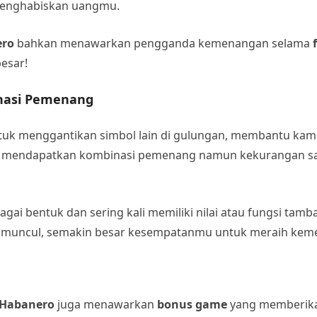
menghabiskan uangmu.
ero
bahkan menawarkan pengganda kemenangan selama
besar!
nasi Pemenang
ntuk menggantikan simbol lain di gulungan, membantu 
aja mendapatkan kombinasi pemenang namun kekurangan sa
bagai bentuk dan sering kali memiliki nilai atau fungsi ta
muncul, semakin besar kesempatanmu untuk meraih keme
r Habanero
juga menawarkan
bonus game
yang memberik