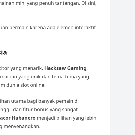
ainan mini yang penuh tantangan. Di sini,
uan bermain karena ada elemen interaktif
ia
titor yang menarik.
Hacksaw Gaming
,
ermainan yang unik dan tema-tema yang
 dunia slot online.
lihan utama bagi banyak pemain di
nggi, dan fitur bonus yang sangat
gacor Habanero
menjadi pilihan yang lebih
ng menyenangkan.