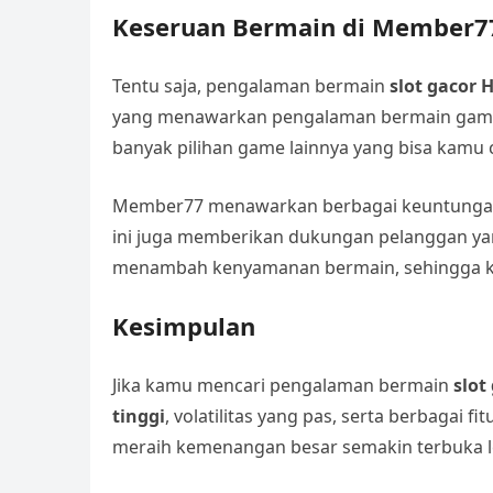
Keseruan Bermain di Member7
Tentu saja, pengalaman bermain
slot gacor 
yang menawarkan pengalaman bermain game sl
banyak pilihan game lainnya yang bisa kamu 
Member77 menawarkan berbagai keuntungan, m
ini juga memberikan dukungan pelanggan ya
menambah kenyamanan bermain, sehingga ka
Kesimpulan
Jika kamu mencari pengalaman bermain
slot
tinggi
, volatilitas yang pas, serta berbagai
meraih kemenangan besar semakin terbuka l