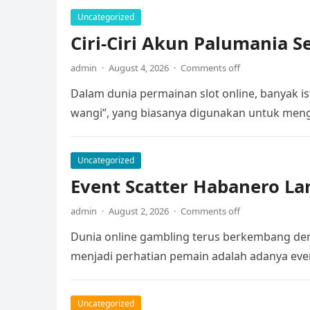
Uncategorized
Ciri-Ciri Akun Palumania 
admin
·
August 4, 2026
·
Comments off
Dalam dunia permainan slot online, banyak i
wangi”, yang biasanya digunakan untuk me
Uncategorized
Event Scatter Habanero L
admin
·
August 2, 2026
·
Comments off
Dunia online gambling terus berkembang den
menjadi perhatian pemain adalah adanya ev
Uncategorized