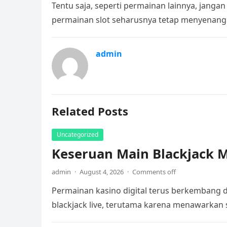
Tentu saja, seperti permainan lainnya, janga
permainan slot seharusnya tetap menyenangk
admin
Related Posts
Uncategorized
Keseruan Main Blackjack MG
admin
·
August 4, 2026
·
Comments off
Permainan kasino digital terus berkembang 
blackjack live, terutama karena menawarkan 