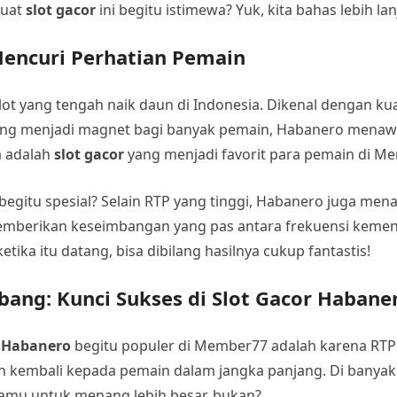
buat
slot gacor
ini begitu istimewa? Yuk, kita bahas lebih lan
Mencuri Perhatian Pemain
ot yang tengah naik daun di Indonesia. Dikenal dengan ku
ng menjadi magnet bagi banyak pemain, Habanero menaw
a adalah
slot gacor
yang menjadi favorit para pemain di M
begitu spesial? Selain RTP yang tinggi, Habanero juga mena
 memberikan keseimbangan yang pas antara frekuensi kemen
tika itu datang, bisa dibilang hasilnya cukup fantastis!
mbang: Kunci Sukses di Slot Gacor Habane
r Habanero
begitu populer di Member77 adalah karena RTP (
an kembali kepada pemain dalam jangka panjang. Di banyak
kamu untuk menang lebih besar, bukan?