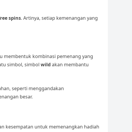
free spins
. Artinya, setiap kemenangan yang
kamu membentuk kombinasi pemenang yang
tu simbol, simbol
wild
akan membantu
mbahan, seperti menggandakan
nangan besar.
an kesempatan untuk memenangkan hadiah