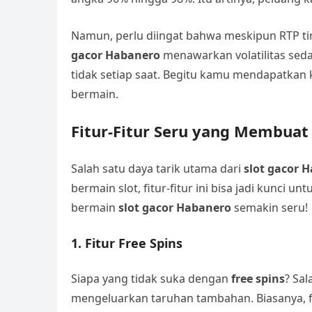
Namun, perlu diingat bahwa meskipun RTP ti
gacor Habanero
menawarkan volatilitas sed
tidak setiap saat. Begitu kamu mendapatkan 
bermain.
Fitur-Fitur Seru yang Membuat
Salah satu daya tarik utama dari
slot gacor 
bermain slot, fitur-fitur ini bisa jadi kun
bermain
slot gacor Habanero
semakin seru!
1.
Fitur Free Spins
Siapa yang tidak suka dengan
free spins
? Sal
mengeluarkan taruhan tambahan. Biasanya, fi