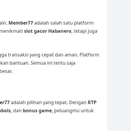
ain.
Member77
adalah salah satu platform
t menikmati
slot gacor Habanero
, tetapi juga
ga transaksi yang cepat dan aman. Platform
n bantuan. Semua ini tentu saja
esar.
er77
adalah pilihan yang tepat. Dengan
RTP
mbols
, dan
bonus game
, peluangmu untuk