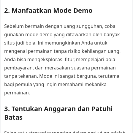
2. Manfaatkan Mode Demo
Sebelum bermain dengan uang sungguhan, coba
gunakan mode demo yang ditawarkan oleh banyak
situs judi bola. Ini memungkinkan Anda untuk
mengenal permainan tanpa risiko kehilangan uang.
Anda bisa mengeksplorasi fitur, mempelajari pola
pembayaran, dan merasakan suasana permainan
tanpa tekanan. Mode ini sangat berguna, terutama
bagi pemula yang ingin memahami mekanika
permainan.
3. Tentukan Anggaran dan Patuhi
Batas